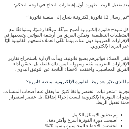
بعد تفعيل الربط، ظهرت أول إشعارات النجاح في لوحة التحكم:
“تم إرسال 12 فاتورة إلكترونية بنجاح إلى منصة فاتورة.”
كل نموذج فاتورة إلكترونية أصبح موثّقًا، موقّعًا رقميًا، ومتوافقًا مع
المتطلبات التنظيمية. وتمكن الفريق من أرشفة الفواتير، وتقديمها في
الإقرارات الضريبية دون عناء، بينما تلقّى العملاء نسخهم القانونية آليًا
عبر البريد الإلكتروني.
تلقى العملاء فواتيرهم بصيغ قانونية، وبدأت الإدارة باستخراج تقارير
الإقرارات الضريبية بثقة وسهولة. ليس ذلك فقط، بل تحسّن أداء
الفريق المحاسبي، واختفت الأخطاء الناتجة عن التوثيق اليدوي.
ما الذي تغيّر بعد ربط الفاتورة الإلكترونية بمنصة فاتورة؟
تجربة “متجر نبات” تختصر واقعًا كثيرًا ما يغفل عنه أصحاب المنشآت:
وهو أن الفوترة الإلكترونية ليست إجراءً إضافيًا، بل عنصر استقرار.
فمنذ تفعيل الربط:
تم تحقيق الامتثال الكامل.
أصبحت دورة الفوترة أسرع وأكثر دقة.
انخفضت الأخطاء المحاسبية بنسبة 70%.