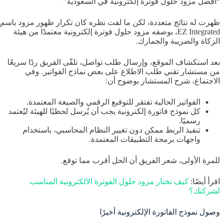
“أفضل مزود حلول فوترة إلكترونية في السعودية”
ظهرت له نتائج متعددة، لكن ما لفت نظره كان تكرار ظهور مزود باسم
EZ Integrated، بوصفه مزود حلول فوترة إلكترونية معتمدًا من هيئة
الزكاة والضريبة والجمارك.
بعد استكشاف الموقع، وإرسال طلب تواصل، تلقّى الفريق ردًا سريعًا
من مستشار تقني طلب الاطلاع على بعض نماذج الفواتير. وفي
الاجتماع، شرح المستشار بوضوح أن:
الفواتير الحالية تفتقر للتوقيع الرقمي والصيغة المعتمدة.
كل نموذج فاتورة إلكترونية يجب أن يُرسل لحظيًا للهيئة ليُعتمد
رسميًا.
تنفيذ الربط ممكن دون تغيير النظام المحاسبي، باستخدام
واجهات برمجة التطبيقات المعتمدة.
للمرة الأولى، شعر الفريق أن الحل أقرب مما توقع.
اقرأ أيضًا:
كيف تختار مزود حلول الفوترة الالكترونية المناسب
لشركتك؟
وصول نموذج الفاتورة الإلكترونية أخيرًا