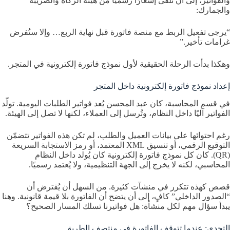
والفواتير، إلى أن تلقى إشعارًا رسميًا من هيئة الزكاة والضريبة
والجمارك:
“يرجى تفعيل الربط مع منصة فاتورة قبل نهاية الربع… وإلا ستُفرض
غرامات تأخير.”
وهكذا بدأت الرحلة الحقيقية لأول نموذج فاتورة إلكترونية في المتجر.
إعداد نموذج فاتورة إلكترونية داخل المتجر
في قسم المحاسبة، كان عبد المحسن يُعد فواتير الطلبات اليومية. تولّد
الفواتير آليًا داخل النظام، وتُرسل إلى العملاء، لكنها لا تصل إلى الهيئة.
رغم احتوائها على بيانات العميل والطلب، لم تكن هذه الفواتير تتضمّن
التوقيع الرقمي، أو تنسيق XML المعتمد، أو رمز الاستجابة السريعة
(QR). كان كل نموذج فاتورة إلكترونية كان يُولد داخل النظام
المحاسبي، لكنه لا يخرج إلى الجهة التنظيمية، ولا يُعتمد رسميًا.
قصص كهذه تتكرر في منشآت كثيرة. من السهل أن يُفترض أن
“الصدور الداخلي” كافٍ، إلى أن يتضح أن الفاتورة بلا قيمة قانونية. وهنا
يبدأ سؤال مهم لكل منشأة: هل فواتيرنا تسلك المسار الصحيح؟
التحدي: عندما تتوقف الفاتورة في منتصف الطريق