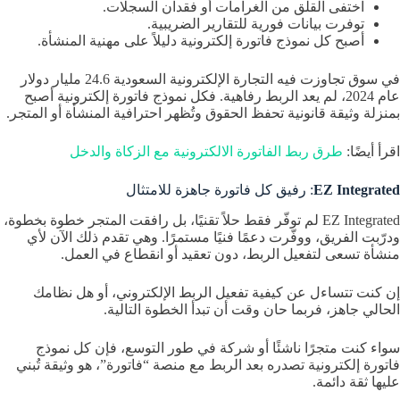
اختفى القلق من الغرامات أو فقدان السجلات.
توفرت بيانات فورية للتقارير الضريبية.
أصبح كل نموذج فاتورة إلكترونية دليلاً على مهنية المنشأة.
في سوق تجاوزت فيه التجارة الإلكترونية السعودية 24.6 مليار دولار
عام 2024، لم يعد الربط رفاهية. فكل نموذج فاتورة إلكترونية أصبح
بمنزلة وثيقة قانونية تحفظ الحقوق وتُظهر احترافية المنشأة أو المتجر.
اقرأ أيضًا:
طرق ربط الفاتورة الالكترونية مع الزكاة والدخل
EZ Integrated
: رفيق كل فاتورة جاهزة للامتثال
EZ Integrated لم توفّر فقط حلاً تقنيًا، بل رافقت المتجر خطوة بخطوة،
ودرّبت الفريق، ووفّرت دعمًا فنيًا مستمرًا. وهي تقدم ذلك الآن لأي
منشأة تسعى لتفعيل الربط، دون تعقيد أو انقطاع في العمل.
إن كنت تتساءل عن كيفية تفعيل الربط الإلكتروني، أو هل نظامك
الحالي جاهز، فربما حان وقت أن تبدأ الخطوة التالية.
سواء كنت متجرًا ناشئًا أو شركة في طور التوسع، فإن كل نموذج
فاتورة إلكترونية تصدره بعد الربط مع منصة “فاتورة”، هو وثيقة تُبني
عليها ثقة دائمة.