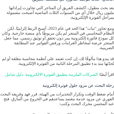
بعد بحث مطول، اكتشف الفريق أن المتاجر التي تجاوزت إيراداتها
مليون ريال خلال أي من السنوات الثلاث الماضية أصبحت مشمولة
بمراحل الفوترة الإلكترونية.
ومع تجاوز “نبات” هذا الحد في عام 2023، أصبح الربط إلزاميًا. لكن
النظام المحاسبي في المتجر لم يكن مربوطًا بأي منصة خارجية. وكان
كل نموذج فاتورة إلكترونية يمر دون تحقق أو توثيق رسمي، مما جعل
المتجر عرضة لمخاطر الغرامات ورفض الفواتير عند المطابقة
الضريبية.
قد يبدو هذا مألوفًا لك، إن كنت تعتمد على أنظمة محاسبة مغلقة أو لم
تُحدّثها منذ بدء تطبيق المرحلة الثانية من الفوترة الإلكترونية.
اقرأ أيضًا:
الشركات الملزمة بتطبيق الفوترة الالكترونية: دليل شامل
رحلة البحث عن مزود حلول فوترة إلكترونية
أمام ضغط الوقت وتكرار التحذيرات من الهيئة، قرر فهد وفريقه البحث
الفوري عن مزود خدمة معتمد يساعدهم في الخروج من المأزق. فتح
عبد المحسن محرك البحث وكتب: