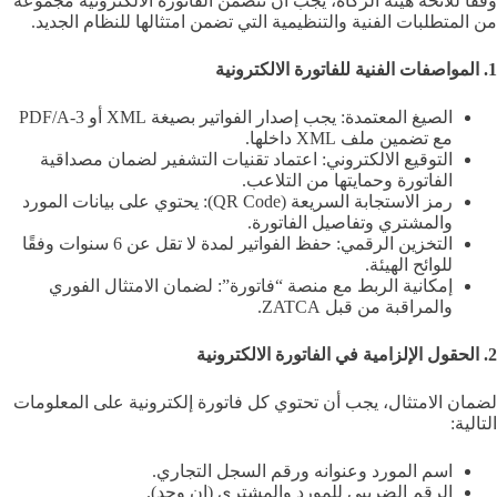
وفقًا للائحة هيئة الزكاة، يجب أن تتضمن الفاتورة الالكترونية مجموعة
من المتطلبات الفنية والتنظيمية التي تضمن امتثالها للنظام الجديد.
1. المواصفات الفنية للفاتورة الالكترونية
الصيغ المعتمدة: يجب إصدار الفواتير بصيغة XML أو PDF/A-3
مع تضمين ملف XML داخلها.
التوقيع الالكتروني: اعتماد تقنيات التشفير لضمان مصداقية
الفاتورة وحمايتها من التلاعب.
رمز الاستجابة السريعة (QR Code): يحتوي على بيانات المورد
والمشتري وتفاصيل الفاتورة.
التخزين الرقمي: حفظ الفواتير لمدة لا تقل عن 6 سنوات وفقًا
للوائح الهيئة.
إمكانية الربط مع منصة “فاتورة”: لضمان الامتثال الفوري
والمراقبة من قبل ZATCA.
2. الحقول الإلزامية في الفاتورة الالكترونية
لضمان الامتثال، يجب أن تحتوي كل فاتورة إلكترونية على المعلومات
التالية:
اسم المورد وعنوانه ورقم السجل التجاري.
الرقم الضريبي للمورد والمشتري (إن وجد).