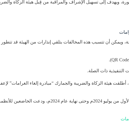
 فاتورة، ويهدف إلى تسهيل الإشراف والمراقبة من قِبل هيئة الزكاة وال
امات
ة، ويمكن أن تتسبب هذه المخالفات بتلقي إنذارات من الهيئة قد تتطور 
 التنفيذية ذات الصلة​.
وبهدف تخفيف الآثار المالية التي تكبدتها المنشآت خلال جائحة كوفيد 19، أطلقت هيئة الزكاة والضريبة والجمار
وأعلنت الهيئة مؤخراً عن تمديد مبادرة إلغاء الغرامات خلال ا
امات