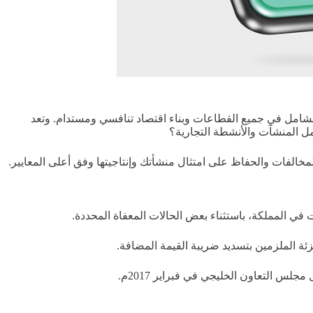
الشامل في جميع القطاعات وبناء اقتصاد تنافسي ومستدام. وتعد
عمل المنشآت والأنشطة التجارية؟
لمخالفات والحفاظ على امتثال منشأتك وإنتاجيتها وفق أعلى المعايير.
ئة الملزمين بتسديد ضريبة القيمة المضافة.
س التعاون الخليجي في فبراير 2017م.