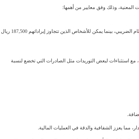
يُلزم جميع الأشخاص الذين يمارسون أنشطة اقتصادية داخل المملكة، وتتجاوز إيراداتهم السنوية من التوريدات 375,000 ريال بالتسجيل في النظام الضريبي، بينما يمكن للأشخاص الذين تتجاوز إيراداتهم 187,500 ريال
20م. وتطبق هذه النسبة على معظم السلع والخدمات، مع استثناءات لبعض التوريدات مثل الصادرات التي تخضع لنسبة
مضافة.
، مما يعزز الشفافية والدقة في العمليات المالية​.