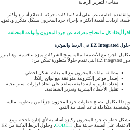
مفاجئ لتعزيز الرقابة.
والقاعدة العامة تنص على أنه كلما كانت حركة البضائع أسرع وأكثر
قيمة، ازدادت أهمية الالتزام بإجراء جرد المخزون بشكل متكرر ودقيق.
اقرأ أيضًا: كل ما تحتاج معرفته عن جرد المخزون وأنواعه المختلفة
حلول
EZ Integrated
في الربط والفوترة
تكامل الجرد مع الأنظمة المالية يمنح الشركات ميزة تنافسية. وهنا يبرز
دور EZ Integrated التي تقدم حلولاً متطورة تمكّن من:
مطابقة بيانات المخزون مع المبيعات بشكل لحظي.
إصدار فواتير إلكترونية متوافقة مع لوائح زاتكا.
إعداد تقارير مالية دقيقة تساعد على اتخاذ قرارات استراتيجية.
تقليل الأخطاء البشرية وتعزيز الشفافية.
وبهذا التكامل، تصبح خطوات جرد المخزون جزءًا من منظومة مالية
وتشغيلية متكاملة تدعم استدامة النمو.
تشكل خطوات جرد المخزون ركيزة أساسية لأي إدارة ناجحة. ومع
الاعتماد على أنظمة حديثة مثل
CODEIT
، وحلول الربط الذكية من EZ