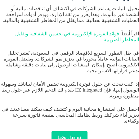
تحليل البيانات يساعد الشركات في اكتشاف أي تناقضات مالية أو
أنشطة غير مألوفة، وهذا يعزز من ثقة الإدارة، ويوفر أدوات لمراجعة
العمليات التشغيلية بفعالية، مما يقلل من المخاطر التشغيلية والمالية.
اقرأ أيضاً:
فوائد الفوترة الإلكترونية في تحسين الشفافية وتقليل
المخاطر الضريبية
في ظل التطور السريع للاقتصاد الرقمي في السعودية، يُعتبر تحليل
البيانات المالية عاملاً محورياً في تعزيز نمو الشركات. وبفضل الفوترة
الالكترونية أصبح بإمكان المنشآت الوصول إلى بيانات دقيقة وشاملة
تدعم قراراتها الاستراتيجية.
إذا كنت تبحث عن حلول فوترة الكترونية تضمن الأمان لبياناتك وسهولة
الوصول إليها، فإن EZ Integrated تقدم لك الدعم اللازم عبر حلول ربط
متطورة ومرنة.
احصل على استشارة مجانية اليوم واكتشف كيف يمكننا مساعدتك في
تعزيز أداء شركتك وربط نظامك المحاسبي بمنصة فاتورة بسرعة
وكفاءة.
تواصل معنا