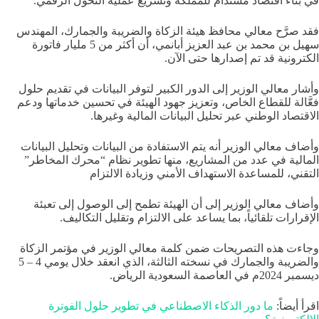
في بناء اقتصاد مستدام للمملكة وتسريع عملية التحول الرقمي.
فقد صرَّح معالي محافظ هيئة الزكاة والضريبة والجمارك، المهندس
سهيل بن محمد بن عبد العزيز أبانمي، أن أكثر من 5 مليار فاتورة
الكترونية قد تم إصدارها حتى الآن.
وأشار معالي الوزير إلى الدور الكبير لتوفر البيانات في تقديم حلول
فعَّالة للقطاع الخاص، وتعزيز جهود الهيئة في تحسين خدماتها ودعم
الاقتصاد الوطني عبر تحليل البيانات المالية وغيرها.
وأضاف معالي الوزير أنه يتم الاستفادة من البيانات وتحليل البيانات
المالية في عدد من المشاريع، منها تطوير نظام “محرك المخاطر”
التقني، للمساعدة الاستهداف الأمني وزيادة الالتزام
وأضاف معالي الوزير إلى أن الهيئة تطمح إلى الوصول إلى تعبئة
الإقرارات تلقائياً، بما يساعد على الالتزام وتقليل التكاليف.
وجاءت هذه التصريحات ضمن كلمة معالي الوزير في مؤتمر الزكاة
والضريبة والجمارك في نسخته الثالثة، الذي انعقد خلال يومي 4 – 5
ديسمبر 2024م في العاصمة السعودية الرياض.
اقرأ أيضاً:
ما دور الذكاء الاصطناعي في تطوير حلول الفوترة