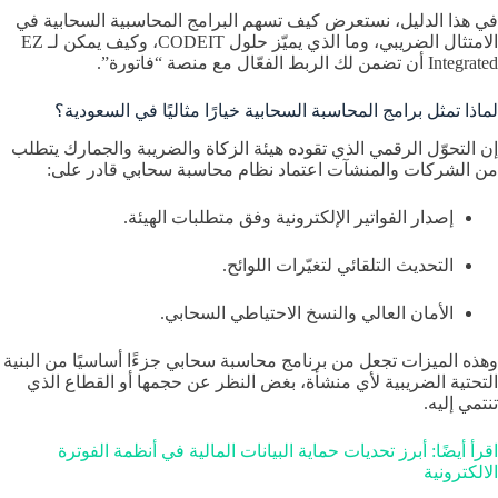
في هذا الدليل، نستعرض كيف تسهم البرامج المحاسبية السحابية في
الامتثال الضريبي، وما الذي يميّز حلول CODEIT، وكيف يمكن لـ EZ
Integrated أن تضمن لك الربط الفعّال مع منصة “فاتورة”.
لماذا تمثل برامج المحاسبة السحابية خيارًا مثاليًا في السعودية؟
إن التحوّل الرقمي الذي تقوده هيئة الزكاة والضريبة والجمارك يتطلب
من الشركات والمنشآت اعتماد نظام محاسبة سحابي قادر على:
إصدار الفواتير الإلكترونية وفق متطلبات الهيئة.
التحديث التلقائي لتغيّرات اللوائح.
الأمان العالي والنسخ الاحتياطي السحابي.
وهذه الميزات تجعل من برنامج محاسبة سحابي جزءًا أساسيًا من البنية
التحتية الضريبية لأي منشأة، بغض النظر عن حجمها أو القطاع الذي
تنتمي إليه.
اقرأ أيضًا: أبرز تحديات حماية البيانات المالية في أنظمة الفوترة
الالكترونية