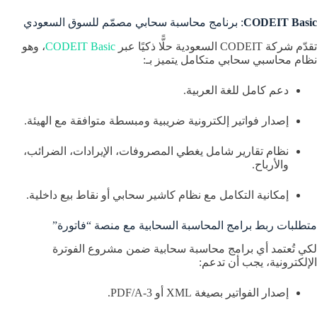
CODEIT Basic
: برنامج محاسبة سحابي مصمّم للسوق السعودي
تقدّم شركة CODEIT السعودية حلًّا ذكيًا عبر
CODEIT Basic
، وهو
نظام محاسبي سحابي متكامل يتميز بـ:
دعم كامل للغة العربية.
إصدار فواتير إلكترونية ضريبية ومبسطة متوافقة مع الهيئة.
نظام تقارير شامل يغطي المصروفات، الإيرادات، الضرائب،
والأرباح.
إمكانية التكامل مع نظام كاشير سحابي أو نقاط بيع داخلية.
متطلبات ربط برامج المحاسبة السحابية مع منصة “فاتورة”
لكي تُعتمد أي برامج محاسبة سحابية ضمن مشروع الفوترة
الإلكترونية، يجب أن تدعم:
إصدار الفواتير بصيغة XML أو PDF/A-3.