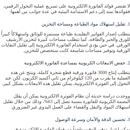
لا تقتصر فوائد الفاتورة الالكترونية على تسريع عملية التحول الرقمي،
ففوائدها تمتد إلى دعم الاستدامة البيئية في عدة جوانب من أهمها:
1. تقليل استهلاك مواد الطباعة ومساحة التخزين
يتطلب إصدار الفواتير التقليدية طباعة مستمرة للوثائق واستهلاكاً كبيراً
للورق والحبر والطاقة، كما تتطلب مساحات كبيرة لتخزين الأرشيف
الورقي. في حين يؤدي استخدام الفاتورة الالكترونية إلى تقليل النفايات
الورقية وتوفير مساحات شاسعة كانت ستخصص للتخزين.
2. خفض الانبعاثات الكربونية بمساعدة الفاتورة الالكترونية
يتطلب إنتاج 3000 فاتورة ورقية قطع شجرة كاملة، وينتج عن هذه
العملية ما يقرب من 120 كيلوغرام من ثاني أكسيد الكربون. لكن عند
التحول إلى الفوترة الالكترونية، يمكن تقليل هذه الانبعاثات بشكل كبير.
ووجدت دراسة حديثة أن نظام الفوترة الالكترونية يمكن أن يقلل
البصمة الكربونية للفاتورة بنسبة تصل إلى 63%، وذلك من خلال تقليل
استهلاك المواد والنقل والقضاء على العمل اليدوي غير الضروري.
3. تحسين الدقة والأمان وسرعة الوصول
يمكن اعتبار توفير الوقت واحداً من فوائد الفاتورة الالكترونية في