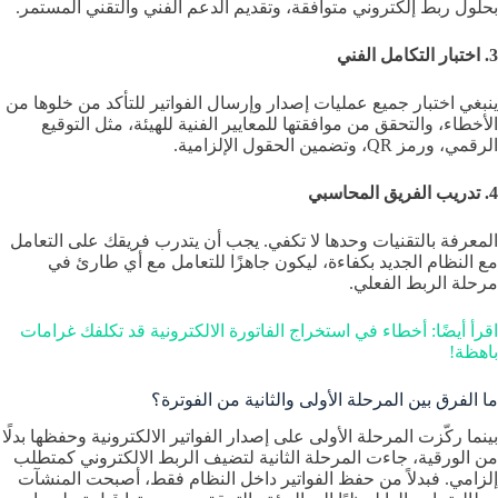
بحلول ربط إلكتروني متوافقة، وتقديم الدعم الفني والتقني المستمر.
3. اختبار التكامل الفني
ينبغي اختبار جميع عمليات إصدار وإرسال الفواتير للتأكد من خلوها من
الأخطاء، والتحقق من موافقتها للمعايير الفنية للهيئة، مثل التوقيع
الرقمي، ورمز QR، وتضمين الحقول الإلزامية.
4. تدريب الفريق المحاسبي
المعرفة بالتقنيات وحدها لا تكفي. يجب أن يتدرب فريقك على التعامل
مع النظام الجديد بكفاءة، ليكون جاهزًا للتعامل مع أي طارئ في
مرحلة الربط الفعلي.
اقرأ أيضًا: أخطاء في استخراج الفاتورة الالكترونية قد تكلفك غرامات
باهظة!
ما الفرق بين المرحلة الأولى والثانية من الفوترة؟
بينما ركّزت المرحلة الأولى على إصدار الفواتير الالكترونية وحفظها بدلًا
من الورقية، جاءت المرحلة الثانية لتضيف الربط الالكتروني كمتطلب
إلزامي. فبدلاً من حفظ الفواتير داخل النظام فقط، أصبحت المنشآت