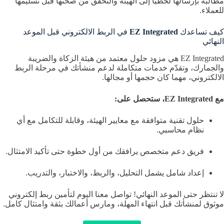
مطالبة بإرسالها لحظيًا إلى الهيئة والتحقق من صحتها قبل تسليمها
للعملاء.
كيف تساعدك
EZ Integrated
في الربط الالكتروني قبل الموعد
النهائي
EZ Integrated هي مزود حلول معتمد من هيئة الزكاة والضريبة
والجمارك، وتقدّم خدمات متكاملة لدعم منشأتك في مرحلة الربط
الالكتروني، مهما كان حجمها أو مجالها.
مع EZ Integrated، ستحصل على:
حلول تقنية متوافقة مع معايير الهيئة، وقابلة للتكامل مع أي
نظام محاسبي.
فريق دعم متخصص يرافقك من أول خطوة حتى تأكيد الامتثال.
إعداد شامل يشمل التحليل، والربط، والاختبار، والتدريب.
لا تنتظر حتى الموعد النهائي! تواصل معنا اليوم لتأمين ربط إلكتروني
موثوق لمنشأتك قبل انتهاء المهلة، ومارس أعمالك بثقة وامتثال كامل.