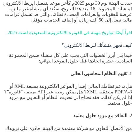
حددت الهيئة يوم 30 يونيو 2025م كآخر موعد لتفعيل الربط الالكتروني
لمنشآت المجموعة 16. بعد هذا التاريخ، ستُعد أي منشأة غير ملتزمة
عرضة للعقوبات والغرامات المحددة نظامًا، والتي قد تشمل غرامات
مالية تصل إلى 50 ألف ريال، أو إيقاف الخدمات مؤقتًا.
اقرأ أيضًا: تواريخ مهمة في الفوترة الالكترونية السعودية لسنة 2025
كيف تجهز منشأتك للربط الالكتروني؟
فيما يلي أبرز الخطوات التي يجب على كل منشأة ضمن المجموعة
السادسة عشرة اتخاذها قبل حلول الموعد النهائي:
1. تقييم النظام المحاسبي الحالي
هل يدعم نظامك الحالي إصدار الفواتير الالكترونية بصيغة XML أو
PDF/A-3 متضمّنة XML؟ هل يمكن ربطه عبر API بمنصة “فاتورة”؟
إذا لم يكن كذلك، فقد تحتاج إلى تحديث النظام أو التعاون مع مزود
حلول معتمد.
2. التعاقد مع مزود حلول معتمد
من الأفضل التعاون مع شركة معتمدة من الهيئة، قادرة على تزويدك