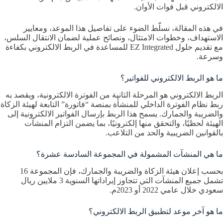
الالكتروني قبل فوات الأوان.
في هذه المقالة، نسلّط الضوء على تفاصيل هذا الموعد، ومعايير
الاستهداف، وخطوات الامتثال، ونصائح عملية لضمان الانتقال السلس،
مع تقديم حلول EZ Integrated للمساعدة في الربط الالكتروني بكفاءة
وسرعة.
ما هو الربط الالكتروني للفواتير؟
الربط الالكتروني هو المرحلة الثانية من الفوترة الالكترونية، ويقصد به
ربط نظام الفوترة الداخلي للمنشأة بمنصة “فاتورة” التابعة لهيئة الزكاة
والضريبة والجمارك. يسمح هذا الربط بإرسال الفواتير الالكترونية إلى
الهيئة لحظيًا، والتحقق منها إلكترونيًا، بما يضمن التزام المنشآت
بالقوانين الضريبية والحد من التلاعب.
ما هي المنشآت المشمولة في المجموعة السادسة عشرة؟
بحسب إعلان هيئة الزكاة والضريبة والجمارك، فإن المجموعة 16
تشمل جميع المنشآت التي تتجاوز إيراداتها السنوية 3 ملايين ريال
سعودي خلال عامي 2022 أو 2023م.
ما هو آخر موعد لتطبيق الربط الالكتروني؟