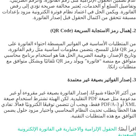
عدم تضمين الحقول الإلزامية مثل رقم الفاتورة، والرقم الضريبي،
وتفاصيل السلع أو الخدمات، يُعتبر مخالفة صريحة تؤدي إلى رفض
الفاتورة. ويكمن الحل في اعتماد نظام فوترة الكترونية مزود بإعدادات
مسبقة تتحقق من اكتمال الحقول قبل إصدار الفاتورة.
2. إهمال رمز الاستجابة السريعة (QR Code)
من المتطلبات الأساسية في الفواتير المبسطة احتواء الفاتورة على
رمز QR قابل للمسح، يتضمن معلومات أساسية مثل رقم الفاتورة،
وتاريخ الإصدار، وقيمة الضريبة. الحل هنا هو استخدام برنامج محاسبي
متوافق مع منصة “فاتورة” ويولّد رمز QR تلقائيًا وبشكل متوافق مع
متطلبات زاتكا.
3. إصدار الفواتير بصيغة غير معتمدة
من أكثر الأخطاء شيوعًا، إصدار الفاتورة بصيغة غير مقروءة أو غير
مدعومة مثل صيغة PDF التقليدية. لكن الهيئة تشترط استخدام صيغة
XML أو PDF/A-3 فقط، ويجب أن تتضمن توقيعًا الكترونيًا فعالًا. تفادي
هذا الخطأ يتطلب تحديث النظام المحاسبي واختيار مزود حلول يضمن
التوافق مع هذه المتطلبات التقنية.
اقرأ أيضًا:
الحقول الإلزامية والاختيارية في الفاتورة الإلكترونية
السعودية