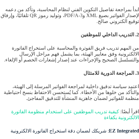
ابدأ بمراجعة تفاصيل التكوين الفني لنظام المحاسبة، وتأكد من دعمه
لإصدار الفواتير بصيغ XML وPDF/A-3، وتوليد رموز QR تلقائيًا، وإرفاق
توقيع الكتروني صالح.
2. التدريب الداخلي للموظفين
من المهم تدريب فريق الفوترة والمحاسبة على استخراج الفاتورة
الالكترونية وفق معايير الهيئة، بما يشمل فهم مراحل الإرسال
والتسلسل الصحيح والإجراءات عند إصدار إشعارات الخصم أو الإلغاء.
3. المراجعة الدورية للامتثال
اعتمد سياسة تدقيق داخلية لمراجعة الفواتير المرسلة إلى الهيئة،
والتأكد من خلوها من الأخطاء. كما يُستحسن الاحتفاظ بنسخ احتياطية
منظمة للفواتير لضمان جاهزية المنشأة للتدقيق المفاجئ.
اقرأ أيضًا:
كيفية تدريب الموظفين على استخدام منظومة الفاتورة
الالكترونية بكفاءة
EZ Integrated
: شريكك لضمان دقة استخراج الفاتورة الالكترونية