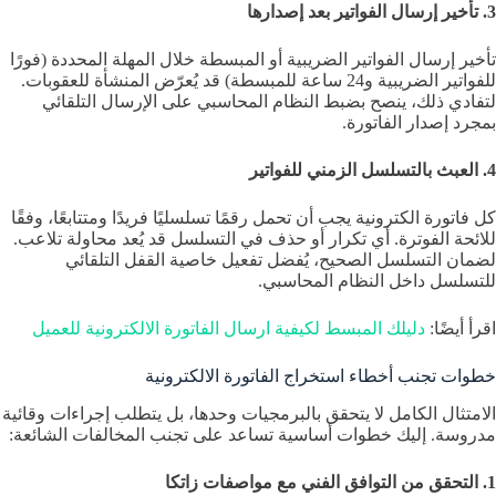
3. تأخير إرسال الفواتير بعد إصدارها
تأخير إرسال الفواتير الضريبية أو المبسطة خلال المهلة المحددة (فورًا
للفواتير الضريبية و24 ساعة للمبسطة) قد يُعرّض المنشأة للعقوبات.
لتفادي ذلك، ينصح بضبط النظام المحاسبي على الإرسال التلقائي
بمجرد إصدار الفاتورة.
4. العبث بالتسلسل الزمني للفواتير
كل فاتورة الكترونية يجب أن تحمل رقمًا تسلسليًا فريدًا ومتتابعًا، وفقًا
للائحة الفوترة. أي تكرار أو حذف في التسلسل قد يُعد محاولة تلاعب.
لضمان التسلسل الصحيح، يُفضل تفعيل خاصية القفل التلقائي
للتسلسل داخل النظام المحاسبي.
اقرأ أيضًا:
دليلك المبسط لكيفية ارسال الفاتورة الالكترونية للعميل
خطوات تجنب أخطاء استخراج الفاتورة الالكترونية
الامتثال الكامل لا يتحقق بالبرمجيات وحدها، بل يتطلب إجراءات وقائية
مدروسة. إليك خطوات أساسية تساعد على تجنب المخالفات الشائعة:
1. التحقق من التوافق الفني مع مواصفات زاتكا