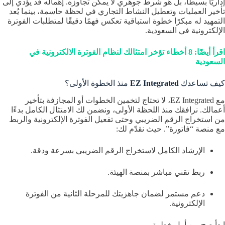
إداريًا بسيطًا، بل هو شرط جوهري لا يمكن تجاوزه. إهماله قد يؤدي إلى
تأخير العمليات وتعطيل النشاط التجاري في لحظة حاسمة، بينما يُعد
التمهيد له مبكرًا خطوة استباقية تعكس فهمًا دقيقًا لمتطلبات الفوترة
الإلكترونية في السعودية.
اقرأ أيضًا: 8 أخطاء تؤخر امتثالك لنظام الفوترة الالكترونية في
السعودية
كيف تساعدك
EZ Integrated
منذ الخطوة الأولى؟
مع EZ Integrated، لا تحتاج لتخمين الخطوات أو المجازفة بتأخير
أعمالك. نرافقك منذ اللحظة الأولى، ونضمن لك الامتثال الكامل بدءًا
من استخراج الرقم الضريبي وحتى تفعيل الفوترة الإلكترونية والربط
مع منصة “فاتورة”. حيث نقدّم لك:
الإرشاد الكامل لاستخراج الرقم الضريبي بسرعة ودقة.
ربط تقني مباشر بمنصة الهيئة.
دعم مستمر لضمان جاهزيتك للمرحلة الثانية من الفوترة
الإلكترونية.
ابدأ صح من أول خطوة