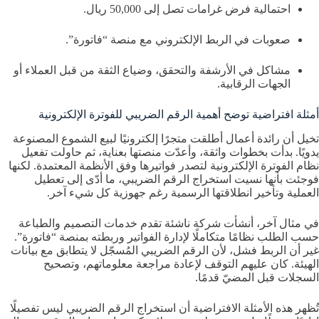
احتمالية فرض غرامات تصل إلى 50,000 ريال.
صعوبات في الربط الإلكتروني مع منصة “فاتورة”.
مشاكل في الأرشفة والتحقق، وضياع الثقة من قبل العملاء أو
الجهات الرقابية.
أمثلة افتراضية توضح أهمية الرقم الضريبي للفوترة الإلكترونية
تخيل أن رائدة أعمال أطلقت متجرًا إلكترونيًا لبيع الشموع المصنوعة
يدويًا. بدأت بخطوات واثقة، وأعدّت منصتها بعناية، ثم حاولت تفعيل
نظام الفوترة الإلكترونية لتصدر فواتيرها وفق الأنظمة المعتمدة. لكنها
فوجئت بأنها نسيت استخراج الرقم الضريبي، ما أدّى إلى تعطيل
العملية وتأخير انطلاقتها الرسمية رغم جهوزية كل شيء آخر.
في مثال آخر، أنشأت شركة ناشئة تقدم خدمات التصميم والطباعة
حسب الطلب نظامًا متكاملًا لإدارة الفواتير وربطته بمنصة “فاتورة”.
غير أن الربط فشل، لأن الرقم الضريبي المُسجّل لا يتطابق مع بيانات
الهيئة. كان عليهم التوقف لإعادة مراجعة معلوماتهم، وتصحيح
السجلات قبل المضيّ قدمًا.
تُظهر هذه الأمثلة الافتراضية أن استخراج الرقم الضريبي ليس تفصيلًا